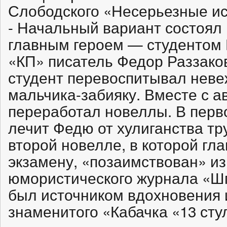
Слободского «Несерьезные ис
- Начальный вариант состоял 
главным героем — студентом 
«КП» писатель Федор Раззако
студент перевоспитывал неве
мальчика-забияку. Вместе с а
переработал новеллы. В перво
лечит Федю от хулиганства тр
второй новелле, в которой гла
экзамену, «позаимствован» из
юмористического журнала «Шп
был источником вдохновения 
знаменитого «Кабачка «13 сту