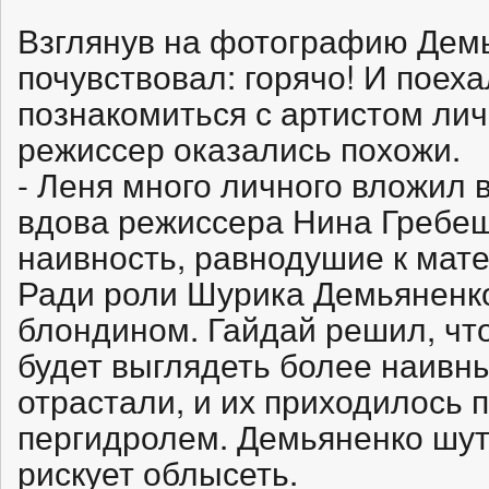
Взглянув на фотографию Демь
почувствовал: горячо! И поех
познакомиться с артистом лич
режиссер оказались похожи.
- Леня много личного вложил 
вдова режиссера Нина Гребе
наивность, равнодушие к мат
Ради роли Шурика Демьяненко
блондином. Гайдай решил, чт
будет выглядеть более наивн
отрастали, и их приходилось 
пергидролем. Демьяненко шути
рискует облысеть.