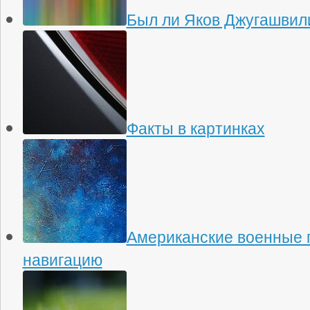
Был ли Яков Джугашвили
Факты в картинках
Американские военные 
навигацию