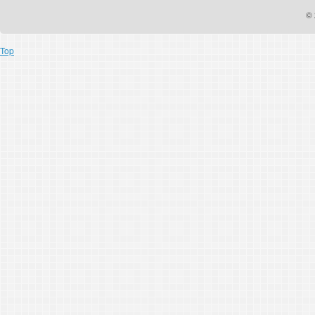
© 
Top