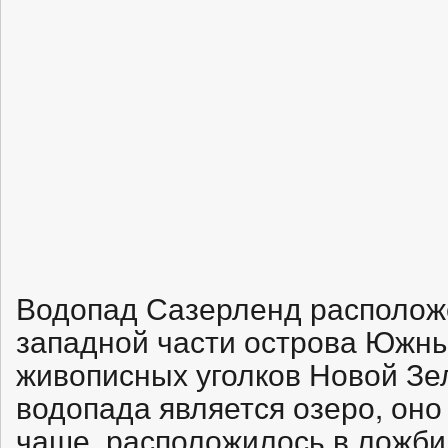
Водопад Сазерленд расположен
западной части острова Южны
живописных уголков Новой Зе
водопада является озеро, оно
чаше, расположилось в ложбин