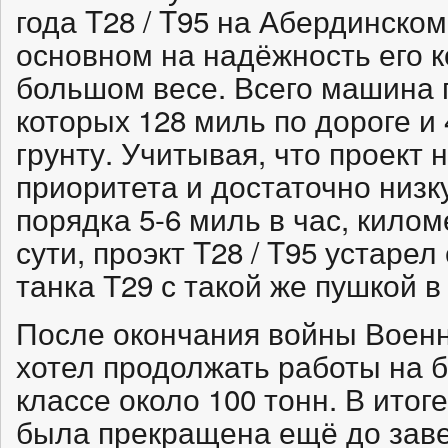
года T28 / T95 на Абердинско
основном на надёжность его 
большом весе. Всего машина 
которых 128 миль по дороге и
грунту. Учитывая, что проект 
приоритета и достаточно низ
порядка 5-6 миль в час, кило
сути, проэкт T28 / T95 устаре
танка Т29 с такой же пушкой 
После окончания войны Воен
хотел продолжать работы на
классе около 100 тонн. В итог
была прекращена ещё до зав