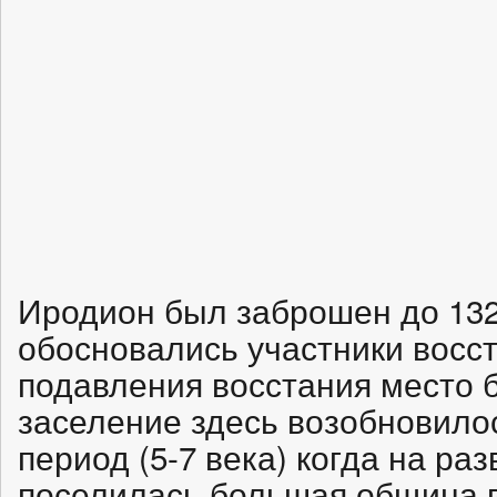
Иродион был заброшен до 132-
обосновались участники восс
подавления восстания место 
заселение здесь возобновилос
период (5-7 века) когда на ра
поселилась большая община 