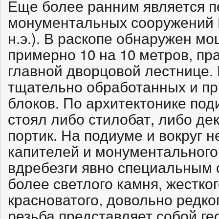
Еще более ранним является п
монументальных сооружений И
н.э.). В раскопе обнаружен 
примерно 10 на 10 метров, п
главной дворцовой лестнице.
тщательно обработанных и п
блоков. По архитектонике под
стоял либо стилобат, либо де
портик. На подиуме и вокруг 
капителей и монументального
вдребезги явно специальным 
более светлого камня, жестког
красноватого, довольно редко
резьба представляет собой ге