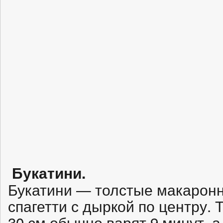
Букатини.
Букатини — толстые макаронн
спагетти с дыркой по центру. 
30 см обычно варят 9 минут, а