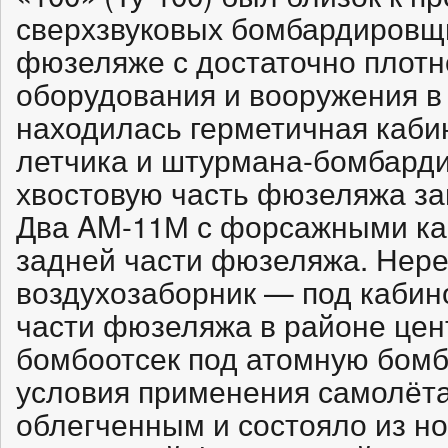
сверхзвуковых бомбардировщи
фюзеляже с достаточно плотн
оборудования и вооружения в
находилась герметичная каби
летчика и штурмана-бомбарди
хвостовую часть фюзеляжа за
Два AM-11М с форсажными ка
задней части фюзеляжа. Нер
воздухозаборник — под кабин
части фюзеляжа в районе це
бомбоотсек под атомную бомб
условия применения самолёта
облегченным и состояло из но