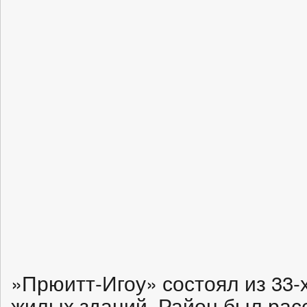
»Прюитт-Игоу» состоял из 33-
жилых зданий. Район был рас