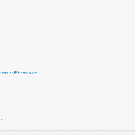
 веру в GPS-навигацию
му