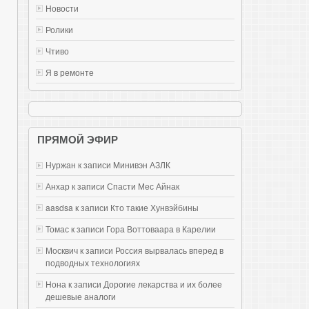
Новости
Ролики
Чтиво
Я в ремонте
ПРЯМОЙ ЭФИР
Нуржан к записи
Mинивэн АЗЛК
Анхар к записи
Спасти Мес Айнак
aasdsa к записи
Кто такие Хунвэйбины
Томас к записи
Гора Воттоваара в Карелии
Москвич к записи
Россия вырвалась вперед в
подводных технологиях
Нона к записи
Дорогие лекарства и их более
дешевые аналоги