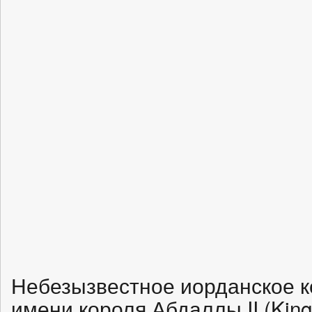
Небезызвестное иорданское к
имени короля Абдаллы II (King 