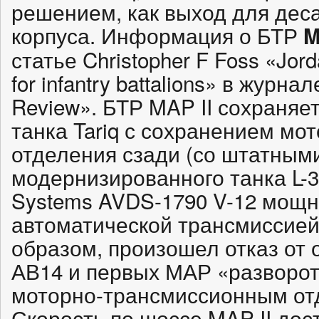
решением, как выход для деса
корпуса. Информация о БТР
M
статье Christopher F Foss «Jord
for infantry battalions» в журнал
Review». БТР MAP II сохраняе
танка Tariq с сохранением мо
отделения сзади (со штатным
модернизированного танка L-3
Systems AVDS-1790 V-12 мощно
автоматической трансмиссией 
образом, произошел отказ от 
АВ14 и первых МАР «разворо
моторно-трансмиссионным от
Скорость по шоссе MAP II дост