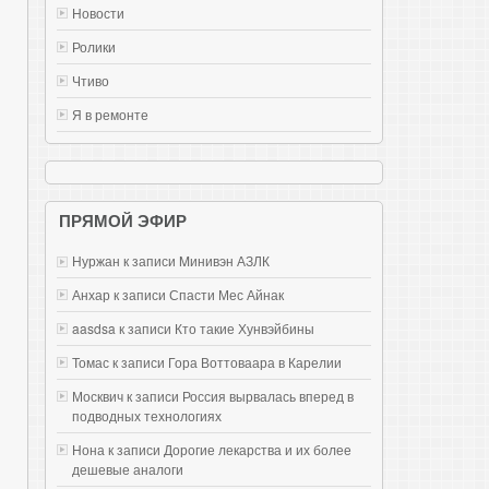
Новости
Ролики
Чтиво
Я в ремонте
ПРЯМОЙ ЭФИР
Нуржан к записи
Mинивэн АЗЛК
Анхар к записи
Спасти Мес Айнак
aasdsa к записи
Кто такие Хунвэйбины
Томас к записи
Гора Воттоваара в Карелии
Москвич к записи
Россия вырвалась вперед в
подводных технологиях
Нона к записи
Дорогие лекарства и их более
дешевые аналоги