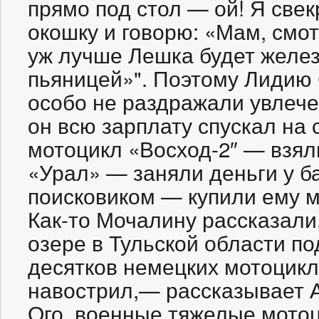
прямо под стол — ой! Я свек
окошку и говорю: «Мам, смо
уж лучше Лешка будет желез
пьяницей»". Поэтому Лидию 
особо не раздражали увлече
он всю зарплату спускал на 
мотоцикл «Восход-2″ — взял
«Урал» — заняли деньги у б
поисковиком — купили ему м
Как-то Мочалину рассказали
озере в Тульской области по
десятков немецких мотоцикл
навострил,— рассказывает 
Ого, военные тяжелые мото