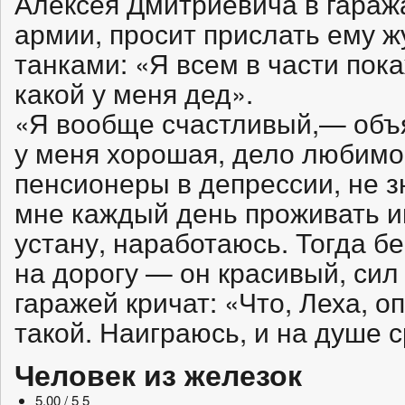
Алексея Дмитриевича в гаража
армии, просит прислать ему 
танками: «Я всем в части пок
какой у меня дед».
«Я вообще счастливый,— объ
у меня хорошая, дело любимое
пенсионеры в депрессии, не з
мне каждый день проживать и
устану, наработаюсь. Тогда бе
на дорогу — он красивый, сил
гаражей кричат: «Что, Леха, о
такой. Наиграюсь, и на душе с
Человек из железок
5.00 / 5
5