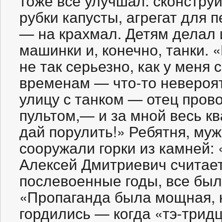
тоже все улучшал: сконстру
рубки капусты, агрегат для 
— на крахмал. Детям делал 
машинки и, конечно, танки. 
не так серьезно, как у меня 
временам — что-то невероят
улицу с танком — отец прово
пультом,— и за мной весь кв
дай порулить!» Ребятня, му
сооружали горки из камней: 
Алексей Дмитриевич считает,
послевоенные годы, все был
«Пропаганда была мощная, 
гордились — когда «тэ-тридц