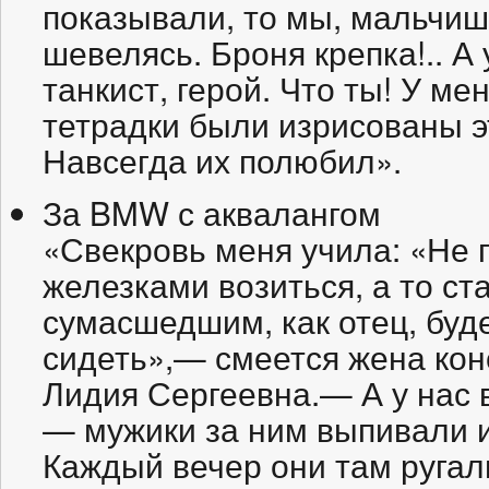
показывали, то мы, мальчиш
шевелясь. Броня крепка!.. А 
танкист, герой. Что ты! У м
тетрадки были изрисованы 
Навсегда их полюбил».
За BMW с аквалангом
«Свекровь меня учила: «Не 
железками возиться, а то ст
сумасшедшим, как отец, буде
сидеть»,— смеется жена кон
Лидия Сергеевна.— А у нас 
— мужики за ним выпивали и
Каждый вечер они там ругал