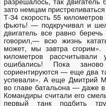
разрешалось, так двигатель 
зато немцам пристреливаться
Т-34 скорость 55 километров
фьють! — подкручивал и шел
двигатель все равно беречь
говорил,— всю жизнь катат
может, мы завтра сгорим».
километров рассчитывали
ошибались! Пока занов
сориентируются — еще два та
успевали». А еще Дмитрий М
во главе батальона — даже 
Командиры считали его смель
первый танк подбить тр