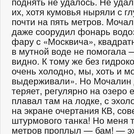
поднять не удалось. Не уда
их, хотя кумовья ныряли с г
почти на пять метров. Мочал
даже соорудил фонарь вод
фару с «Москвича», квадрат
в мутной воде не помогала 
видно. К тому же без гидрок
очень холодно, мы, хоть и м
выдерживали». Но Мочалин 
теряет, регулярно на озеро 
плавал там на лодке, с эхол
на экране очертания КВ, сов
штурмового танка! Но меня 
метров проплыл — бам! — эх