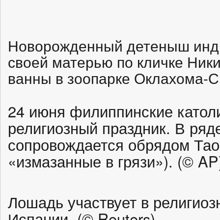
Новорожденный детеныш инди
своей матерью по кличке Ник
ванны в зоопарке Оклахома-Си
24 июня филиппинские катол
религиозный праздник. В ряд
сопровождается обрядом Тао
«измазанные в грязи»). (© AP
Лошадь участвует в религиоз
Испании. (© Reuters)