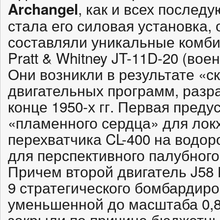
, как и всех послед
Archangel
стала его силовая установка, 
составляли уникальные комб
Pratt & Whitney JT-11D-20 (вое
Они возникли в результате «с
двигательных программ, раз
конце 1950-х гг. Первая пред
«пламенного сердца» для локх
перехватчика CL-400 на водо
для перспективного палубного
Причем второй двигатель J58 
9 стратегического бомбардиро
уменьшенной до масштаба 0,8
закрыли по причине бюджетны