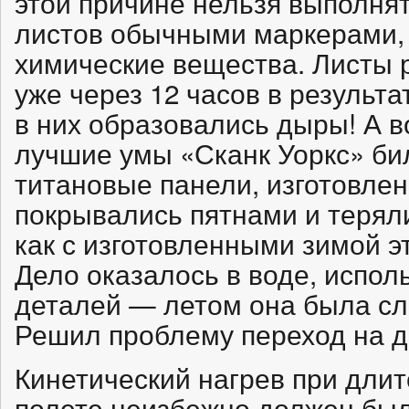
этой причине нельзя выполня
листов обычными маркерами, 
химические вещества. Листы р
уже через 12 часов в результ
в них образовались дыры! А во
лучшие умы «Сканк Уоркс» бил
титановые панели, изготовлен
покрывались пятнами и теряли
как с изготовленными зимой э
Дело оказалось в воде, испо
деталей — летом она была с
Решил проблему переход на д
Кинетический нагрев при дли
полете неизбежно должен был