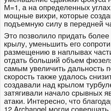
М=1, а на определенных углах
мощные вихри, которые созд
подъемную силу в передней ч
Это позволило придать боле
крылу, уменьшить его сопроти
размещению в наплывах част
отдать больший объем фюзеля
самым увеличить дальность п
скорость также удалось снизит
создавали над крылом турбул
затягивали начало срывных я
атаки. Интересно, что благод
12 Archangel могли совершать