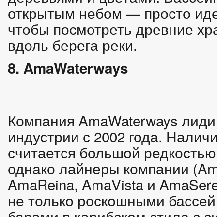
открытым небом — просто иде
чтобы посмотреть древние х
вдоль берега реки.
8. AmaWaterways
Компания AmaWaterways лидир
индустрии с 2002 года. Налич
считается большой редкостью
однако лайнеры компании (Am
AmaReina, AmaVista и AmaSere
не только роскошными бассей
барами в карибском стиле с с