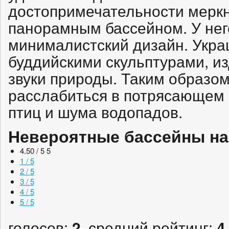
достопримечательности меркн
панорамным бассейном. У нег
минималистский дизайн. Укра
буддийскими скульптурами, 
звуки природы. Таким образом,
расслабиться в потрясающем 
птиц и шума водопадов.
Невероятные бассейны на
4.50 / 5
5
1 / 5
2 / 5
3 / 5
4 / 5
5 / 5
голосов:
, средний рейтинг:
2
4