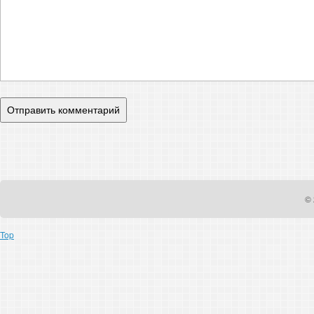
© 
Top