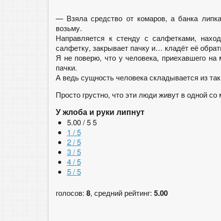
— Взяла средство от комаров, а банка липк
возьму.
Направляется к стенду с салфетками, наход
салфетку, закрывает пачку и… кладёт её обрат
Я не поверю, что у человека, приехавшего на
пачки.
А ведь сущность человека складывается из та
Просто грустно, что эти люди живут в одной со 
У жлоба и руки липнут
5.00 / 5
5
1 / 5
2 / 5
3 / 5
4 / 5
5 / 5
голосов:
8
, средний рейтинг:
5.00