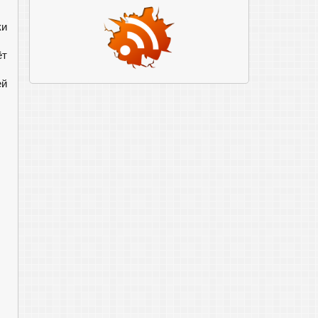
ки
ёт
ей