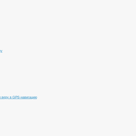
му
 веру в GPS-навигацию