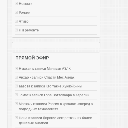
Новости
Ролики
Чтиво
Я в ремонте
ПРЯМОЙ ЭФИР
Нуржан к записи
Mинивэн АЗЛК
Анхар к записи
Спасти Мес Айнак
aasdsa к записи
Кто такие Хунвэйбины
Томас к записи
Гора Воттоваара в Карелии
Москвич к записи
Россия вырвалась вперед в
подводных технологиях
Нона к записи
Дорогие лекарства и их более
дешевые аналоги