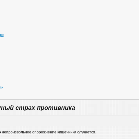
ре
ах
чный страх противника
ор непроизвольное опорожнение кишечника случается.