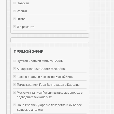
Новости
Ролики
Чтиво
Я в ремонте
ПРЯМОЙ ЭФИР
Нуржан к записи
Mинивэн АЗЛК
Анхар к записи
Спасти Мес Айнак
aasdsa к записи
Кто такие Хунвэйбины
Томас к записи
Гора Воттоваара в Карелии
Москвич к записи
Россия вырвалась вперед в
подводных технологиях
Нона к записи
Дорогие лекарства и их более
дешевые аналоги