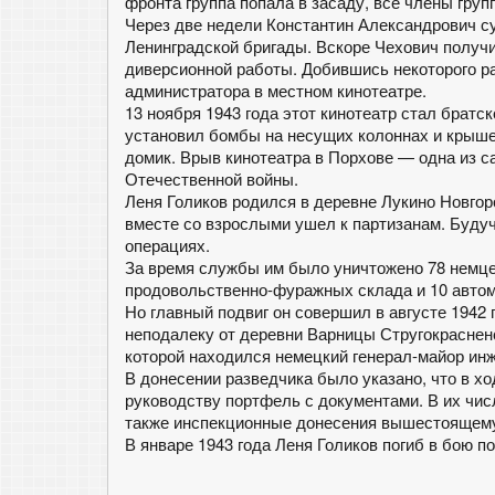
фронта группа попала в засаду, все члены групп
Через две недели Константин Александрович су
Ленинградской бригады. Вскоре Чехович получи
диверсионной работы. Добившись некоторого р
администратора в местном кинотеатре.
13 ноября 1943 года этот кинотеатр стал брат
установил бомбы на несущих колоннах и крыше,
домик. Врыв кинотеатра в Порхове — одна из 
Отечественной войны.
Леня Голиков родился в деревне Лукино Новгор
вместе со взрослыми ушел к партизанам. Буду
операциях.
За время службы им было уничтожено 78 немце
продовольственно-фуражных склада и 10 авто
Но главный подвиг он совершил в августе 1942 
неподалеку от деревни Варницы Стругокрасненс
которой находился немецкий генерал-майор ин
В донесении разведчика было указано, что в х
руководству портфель с документами. В их чис
также инспекционные донесения вышестоящем
В январе 1943 года Леня Голиков погиб в бою п