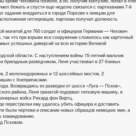
ы кроме Чеховича погибли, а он, получив контузию, попал в пле
мел бежать и спустя еще неделю связался с партизанами 7-й
л задание внедриться в городе Порхове к немцам для
асположения гитлеровцев, партизан получил должность
ской могилой для 760 солдат и офицеров Германии — Чехович
 так что при взрыве все сооружение сложилось как карточный
самых успешных диверсий за всю историю Великой
одской области. С наступлением войны 15-летний мальчик
чи бригадным разведчиком, Леня участвовал в 27 боевых
в, 2 железнодорожных и 12 шоссейных мостов, 2
машин с боеприпасами.
года. Возвращаясь из разведки от шоссе «Луга — Псков»,
кого района, Леня гранатой подорвал легковую машину, в
женерных войск Рихард фон Виртц.
оде перестрелки ему удалось убить офицера и доставить
ле были чертежи и описание новых образцов немецких мин, а
у командованию.
од Псковом.