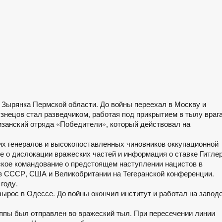
 Зырянка Пермской области. До войны переехал в Москву и
знецов стал разведчиком, работая под прикрытием в тылу врага
изанский отряда «Победители», который действовал на
х генералов и высокопоставленных чиновников оккупационной
 о дислокации вражеских частей и информация о ставке Гитле
кое командование о предстоящем наступлении нацистов в
ав СССР, США и Великобритании на Тегеранской конференции.
году.
ырос в Одессе. До войны окончил институт и работал на заводе
руппы был отправлен во вражеский тыл. При пересечении линии