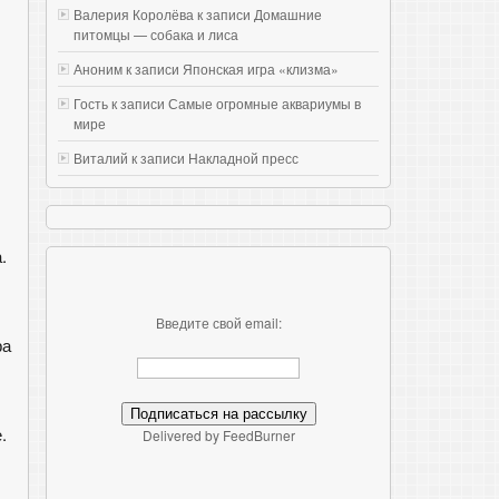
Валерия Королёва к записи
Домашние
питомцы — собака и лиса
Аноним к записи
Японская игра «клизма»
Гость к записи
Самые огромные аквариумы в
мире
Виталий к записи
Накладной пресс
.
Введите свой email:
ра
.
Delivered by FeedBurner