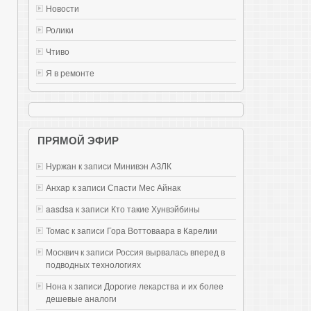
Новости
Ролики
Чтиво
Я в ремонте
ПРЯМОЙ ЭФИР
Нуржан к записи
Mинивэн АЗЛК
Анхар к записи
Спасти Мес Айнак
aasdsa к записи
Кто такие Хунвэйбины
Томас к записи
Гора Воттоваара в Карелии
Москвич к записи
Россия вырвалась вперед в
подводных технологиях
Нона к записи
Дорогие лекарства и их более
дешевые аналоги