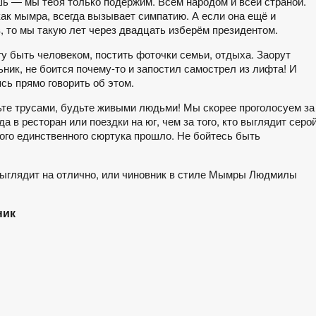
шь — мы тебя только подержим. Всем народом и всей страной.
как мымра, всегда вызывает симпатию. А если она ещё и
, то мы такую лет через двадцать изберём президентом.
гу быть человеком, постить фоточки семьи, отдыха. Заорут
ьник, не боится почему-то и запостил самострел из лифта! И
сь прямо говорить об этом.
дьте трусами, будьте живыми людьми! Мы скорее проголосуем за
а в ресторан или поездки на юг, чем за того, кто выглядит серо
ого единственного сюртука прошло. Не бойтесь быть
 выглядит на отлично, или чиновник в стиле Мымры Людмилы
ник