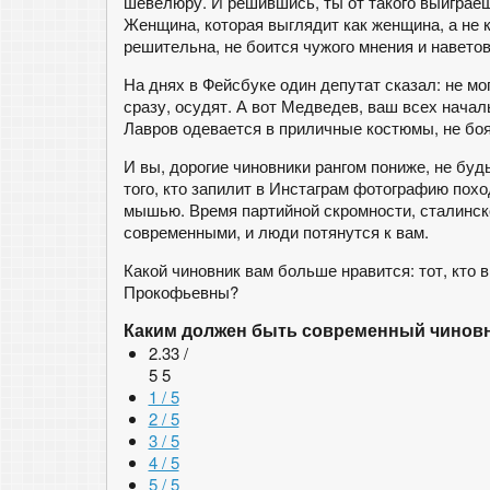
шевелюру. И решившись, ты от такого выиграе
Женщина, которая выглядит как женщина, а не 
решительна, не боится чужого мнения и наветов
На днях в Фейсбуке один депутат сказал: не мо
сразу, осудят. А вот Медведев, ваш всех начал
Лавров одевается в приличные костюмы, не боя
И вы, дорогие чиновники рангом пониже, не бу
того, кто запилит в Инстаграм фотографию поход
мышью. Время партийной скромности, сталинск
современными, и люди потянутся к вам.
Какой чиновник вам больше нравится: тот, кто
Прокофьевны?
Каким должен быть современный чинов
2.33 /
5
5
1 / 5
2 / 5
3 / 5
4 / 5
5 / 5