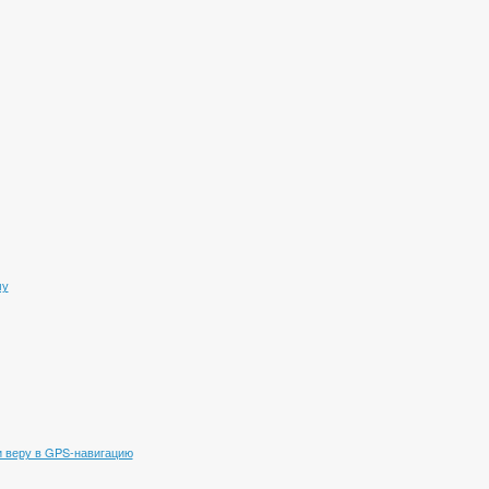
му
 веру в GPS-навигацию