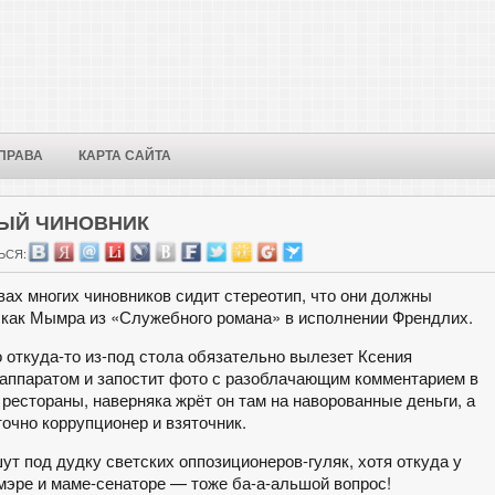
ПРАВА
КАРТА САЙТА
ЫЙ ЧИНОВНИК
ЬСЯ:
овах многих чиновников сидит стереотип, что они должны
 как Мымра из «Служебного романа» в исполнении Френдлих.
о откуда-то из-под стола обязательно вылезет Ксения
оаппаратом и запостит фото с разоблачающим комментарием в
рестораны, наверняка жрёт он там на наворованные деньги, а
точно коррупционер и взяточник.
ут под дудку светских оппозиционеров-гуляк, хотя откуда у
-мэре и маме-сенаторе — тоже ба-а-альшой вопрос!