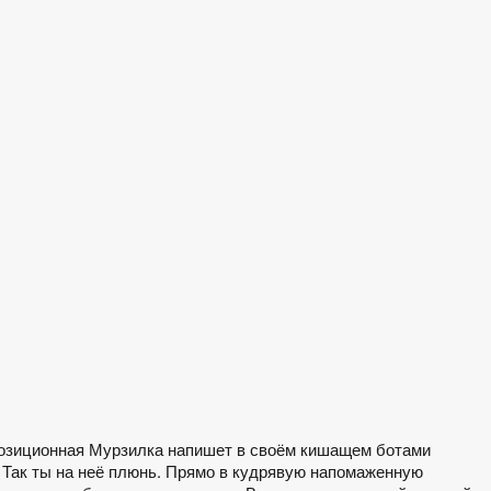
ппозиционная Мурзилка напишет в своём кишащем ботами
? Так ты на неё плюнь. Прямо в кудрявую напомаженную