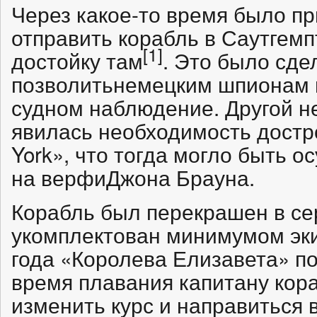
Через какое-то время было п
отправить корабль в Саутгемп
[1]
достойку там
. Это было сде
позволитьнемецким шпионам 
судном наблюдение. Другой 
явилась необходимость достро
York», что тогда могло быть 
на верфиДжона Брауна.
Корабль был перекрашен в се
укомплектован минимумом эки
года «Королева Елизавета» п
время плавания капитану кор
изменить курс и направиться 