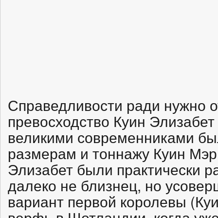
Справедливости ради нужно о
превосходство Куин Элизабет
великими современниками был
размерам и тоннажу Куин Мэр
Элизабет были практически ра
далеко не близнец, но усове
вариант первой королевы (Ку
верфь в Шотландии, когда уж