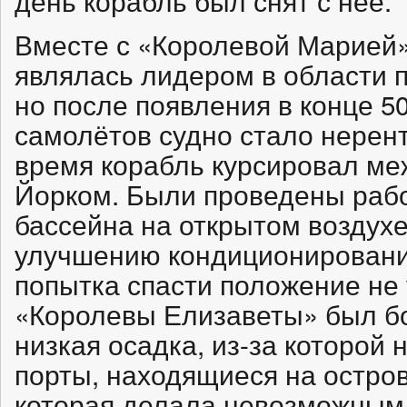
день корабль был снят с неё.
Вместе с «Королевой Марией»
являлась лидером в области 
но после появления в конце 5
самолётов судно стало нерен
время корабль курсировал ме
Йорком. Были проведены рабо
бассейна на открытом воздухе
улучшению кондиционировани
попытка спасти положение не 
«Королевы Елизаветы» был б
низкая осадка, из-за которой 
порты, находящиеся на остро
которая делала невозможным