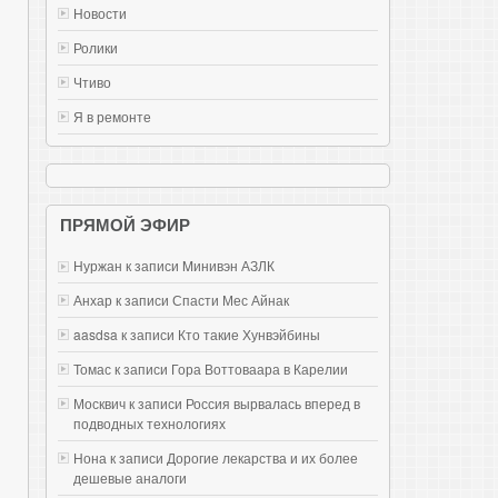
Новости
Ролики
Чтиво
Я в ремонте
ПРЯМОЙ ЭФИР
Нуржан к записи
Mинивэн АЗЛК
Анхар к записи
Спасти Мес Айнак
aasdsa к записи
Кто такие Хунвэйбины
Томас к записи
Гора Воттоваара в Карелии
Москвич к записи
Россия вырвалась вперед в
подводных технологиях
Нона к записи
Дорогие лекарства и их более
дешевые аналоги