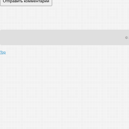
© 
Top