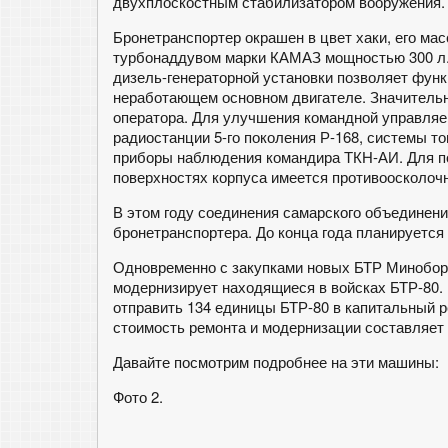
двухплоскостным стабилизатором вооружения.
Бронетранспортер окрашен в цвет хаки, его мас
турбонаддувом марки КАМАЗ мощностью 300 л.с
дизель-генераторной установки позволяет фун
неработающем основном двигателе. Значительн
оператора. Для улучшения командной управля
радиостанции 5-го поколения Р-168, системы т
приборы наблюдения командира ТКН-АИ. Для п
поверхностях корпуса имеется противоосколоч
В этом году соединения самарского объединен
бронетранспортера. До конца года планируется
Одновременно с закупками новых БТР Миноборо
модернизирует находящиеся в войсках БТР-80.
отправить 134 единицы БТР-80 в капитальный 
стоимость ремонта и модернизации составляет 
Давайте посмотрим подробнее на эти машины:
Фото 2.