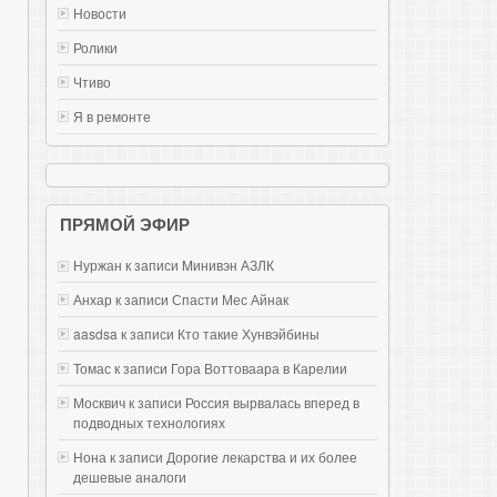
Новости
Ролики
Чтиво
Я в ремонте
ПРЯМОЙ ЭФИР
Нуржан к записи
Mинивэн АЗЛК
Анхар к записи
Спасти Мес Айнак
aasdsa к записи
Кто такие Хунвэйбины
Томас к записи
Гора Воттоваара в Карелии
Москвич к записи
Россия вырвалась вперед в
подводных технологиях
Нона к записи
Дорогие лекарства и их более
дешевые аналоги