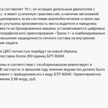
са составляет 16 т, он оснащен дизельным двигателем с
. и имеет усиленную трансмиссию, а наличие автономной
кционировать всем системам жизнеобеспечения и связи при
о улучшена эргономичность места водителя и наводчика
емости на бронированные машины устанавливаются цифровые
опографического ориентирования «Трона-1» и комбинированные
овышения защищенности личного состава на внутренних
ная защита
ия ЦВО полностью перейдут на новый образец
 поставка более 200 единиц БРТ-82АМ.
ны в соответствии с гособоронзаказом ремонтирует и
 В частности, в прошлом году военное ведомство должно было
ремонт с приведением его к виду БТР-82АМ. Ориентировочно
менее 2,66 млрд. руб.