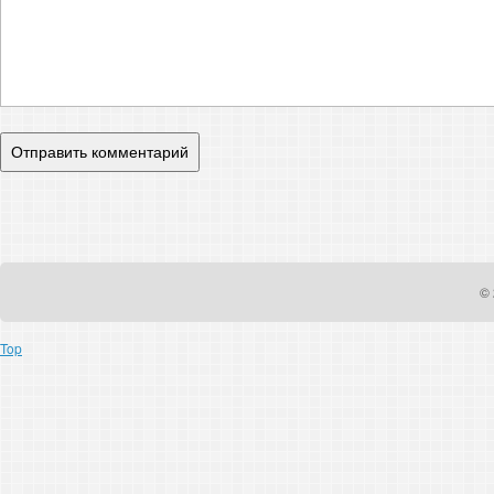
© 
Top