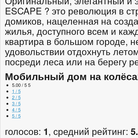
Оригинальный, элегантный и 
ESCAPE ? это революция в ст
домиков, нацеленная на созд
жилья, доступного всем и кажд
квартира в большом городе, н
удовольствии отдохнуть лето
посреди леса или на берегу ре
Мобильный дом на колёса
5.00 / 5
5
1 / 5
2 / 5
3 / 5
4 / 5
5 / 5
голосов:
, средний рейтинг:
1
5