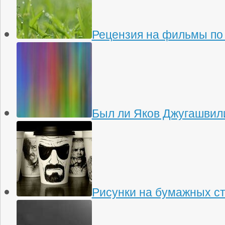
Рецензия на фильмы по
Был ли Яков Джугашвили
Рисунки на бумажных с