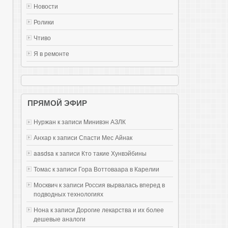
Новости
Ролики
Чтиво
Я в ремонте
ПРЯМОЙ ЭФИР
Нуржан к записи
Mинивэн АЗЛК
Анхар к записи
Спасти Мес Айнак
aasdsa к записи
Кто такие Хунвэйбины
Томас к записи
Гора Воттоваара в Карелии
Москвич к записи
Россия вырвалась вперед в
подводных технологиях
Нона к записи
Дорогие лекарства и их более
дешевые аналоги