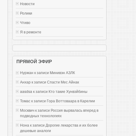
Новости
Ролики
Чтиво
Я в ремонте
ПРЯМОЙ ЭФИР
Нуржан к записи
Mинивэн АЗЛК
Анхар к записи
Спасти Мес Айнак
aasdsa к записи
Кто такие Хунвэйбины
Томас к записи
Гора Воттоваара в Карелии
Москвич к записи
Россия вырвалась вперед в
подводных технологиях
Нона к записи
Дорогие лекарства и их более
дешевые аналоги