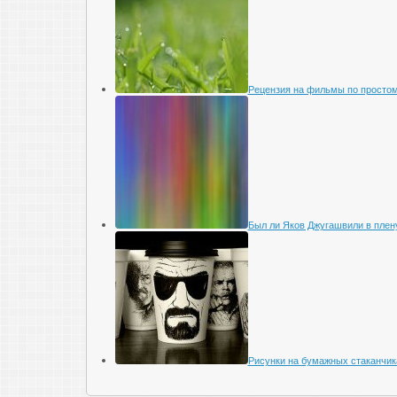
Рецензия на фильмы по просто
Был ли Яков Джугашвили в плен
Рисунки на бумажных стаканчик