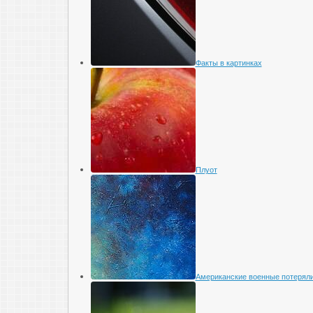
Факты в картинках
Плуот
Американские военные потеряли