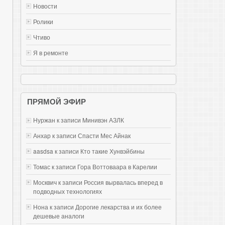
Новости
Ролики
Чтиво
Я в ремонте
ПРЯМОЙ ЭФИР
Нуржан к записи
Mинивэн АЗЛК
Анхар к записи
Спасти Мес Айнак
aasdsa к записи
Кто такие Хунвэйбины
Томас к записи
Гора Воттоваара в Карелии
Москвич к записи
Россия вырвалась вперед в
подводных технологиях
Нона к записи
Дорогие лекарства и их более
дешевые аналоги