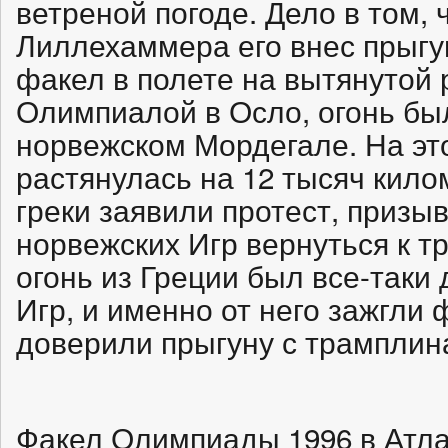
ветреной погоде. Дело в том, 
Лиллехаммера его внес прыгу
факел в полете на вытянутой р
Олимпиалой в Осло, огонь был
норвежском Мордегале. На это
растянулась на 12 тысяч кил
греки заявили протест, призы
норвежских Игр вернуться к т
огонь из Греции был все-таки
Игр, и именно от него зажгли 
доверили прыгуну с трамплин
Факел Олимпиады 1996 в Атл