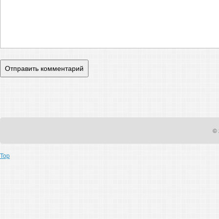
© 
Top