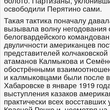
болото. Партизаны, уклонивши
освободили Перятино сами.
Такая тактика поначалу давал
вызывала волну негодования с
белогвардейского командован
двуличности американцев пос
представителей колчаковской 
атаманов Калмыкова и Семён
обострёнными взаимоотноше
и калмыковцами были после в
Хабаровске в январе 1919 год
выступления казаков америк
практически всех восставших у
Красной Речке и, несмотря на