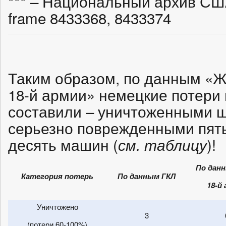
*** – Национальный архив США
frame 8433368, 8433374
Таким образом, по данным «
18-й армии» немецкие потери 
составили – уничтоженными ш
серьезно поврежденными пят
десять машин (
)!
см. таблицу
По дан
Категория потерь
По данным ГКЛ
18-й
Уничтожено
3
(потери 60-100%)