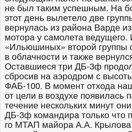
не был таким успешным. На б
этот день вылетело две групп
вернулась из района Варде из
мотора у самолета ведущего. 
«Ильюшиных» второй группы 
в облачности и также вернулс
Оставшиеся три ДБ-3ф продол
сбросив на аэродром с высоты
ФАБ-100. В момент отхода н
от цели в воздухе появилась 
течение нескольких минут он
ДБ-3ф командира только что 
го МТАП майора А.А. Крылова 