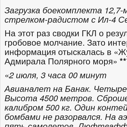
Загрузка боекомплекта 12,7
стрелком-радистом с Ил-4 С
На этот раз сводки ГКЛ о резу
гробовое молчание. Зато инт
информация отыскалась в «Ж
Адмирала Полярного моря»
**
«
2 июля, 3 часа 00 минут
Авианалет на Банак. Четыре
Высота 4500 метров. Сброше
калибром 500 кг. Один конте
бомбами не разорвался. На 
пять самолетов. Люфтваффе