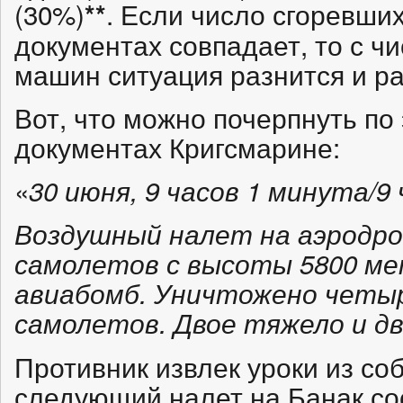
(30%)
. Если число сгоревши
**
документах совпадает, то с 
машин ситуация разнится и р
Вот, что можно почерпнуть по
документах Кригсмарине:
«
30 июня, 9 часов 1 минута/9
Воздушный налет на аэродро
самолетов с высоты 5800 ме
авиабомб. Уничтожено четыр
самолетов. Двое тяжело и д
Противник извлек уроки из со
следующий налет на Банак со