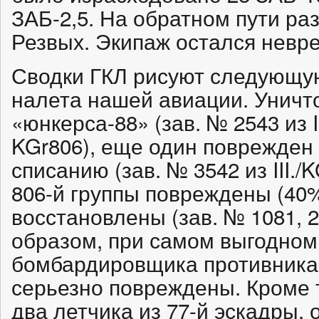
ЗАБ-2,5. На обратном пути ра
Резвых. Экипаж остался невр
Сводки ГКЛ рисуют следующую
налета нашей авиации. Уничт
«юнкерса-88» (зав. № 2543 из I
KGr806), еще один поврежден
списанию (зав. № 3542 из III./
806-й группы повреждены (40%
восстановлены (зав. № 1081, 2
образом, при самом выгодном
бомбардировщика противника 
серьезно повреждены. Кроме 
два летчика из 77-й эскадры,