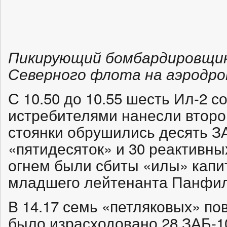
Пикирующий бомбардировщик
Северного флота на аэродр
С 10.50 до 10.55 шесть Ил-2
истребителями нанесли второ
стоянки обрушились десять З
«пятидесяток» и 30 реактивн
огнем были сбиты «илы» капи
младшего лейтенанта Панфил
В 14.17 семь «петляковых» по
было израсходовано 28 ЗАБ-10