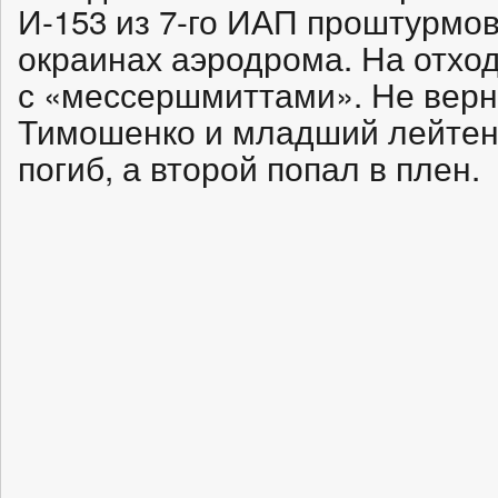
И-153 из 7-го ИАП проштурмов
окраинах аэродрома. На отхо
с «мессершмиттами». Не верн
Тимошенко и младший лейтен
погиб, а второй попал в плен.