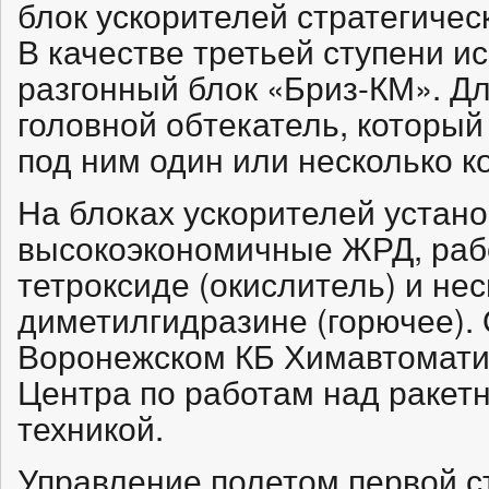
блок ускорителей стратегичес
В качестве третьей ступени и
разгонный блок «Бриз-КМ». Д
головной обтекатель, которы
под ним один или несколько к
На блоках ускорителей устан
высокоэкономичные ЖРД, раб
тетроксиде (окислитель) и н
диметилгидразине (горючее).
Воронежском КБ Химавтомати
Центра по работам над ракет
техникой.
Управление полетом первой с