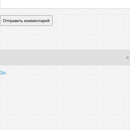
© 
Top