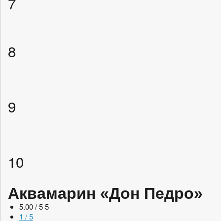
7
8
9
10
Aквамарин «Дон Педро»
5.00 / 5
5
1 / 5