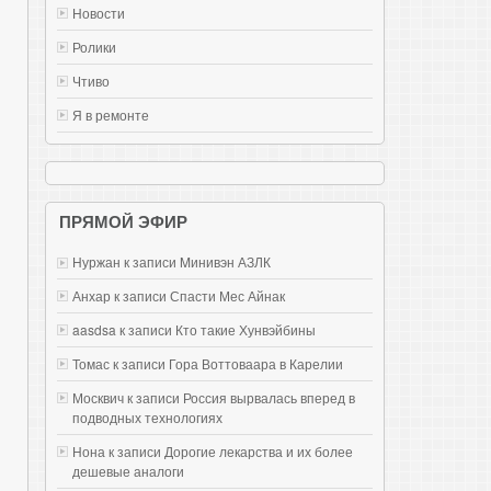
Новости
Ролики
Чтиво
Я в ремонте
ПРЯМОЙ ЭФИР
Нуржан к записи
Mинивэн АЗЛК
Анхар к записи
Спасти Мес Айнак
aasdsa к записи
Кто такие Хунвэйбины
Томас к записи
Гора Воттоваара в Карелии
Москвич к записи
Россия вырвалась вперед в
подводных технологиях
Нона к записи
Дорогие лекарства и их более
дешевые аналоги