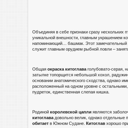
Объединяя в себе признаки сразу нескольких пт
уникальной внешности, главным украшением ко
напоминающий… башмак. Этот замечательный к
служит главным орудием рыбной ловли – заняти
Общая
окраска китоглава
голубовато-серая, н
затылке топорщится небольшой хохол, радужи
основании анатомического сходства, однако им
расположенный на одном уровне с остальными,
пудреток, единственная слепая кишка.
Родиной
королевской цапли
являются заболо
китоглава
довольно велик, однако отдельные п
обитает
в Южном Судане.
Китоглав
хорошо при