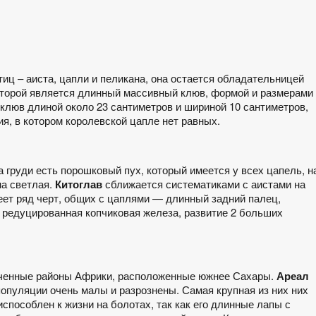
иц – аиста, цапли и пеликана, она остается обладательницей
торой является длинный массивный клюв, формой и размерами
люв длиной около 23 сантиметров и шириной 10 сантиметров,
я, в котором королевской цапле нет равных.
а груди есть порошковый пух, который имеется у всех цапель, н
на светлая.
Китоглав
сближается систематиками с аистами на
еет ряд черт, общих с цаплями — длинный задний палец,
 редуцированная копчиковая железа, развитие 2 больших
ченные районы Африки, расположенные южнее Сахары.
Ареал
опуляции очень малы и разрознены. Самая крупная из них них
способлен к жизни на болотах, так как его длинные лапы с