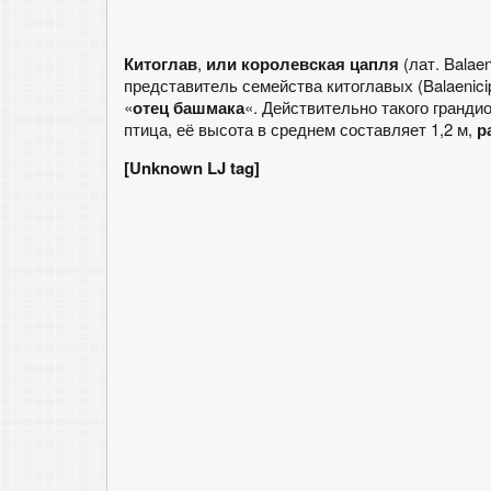
Китоглав
,
или королевская цапля
(лат. Balae
представитель семейства китоглавых (Balaenicipi
«
отец башмака
«. Действительно такого грандио
птица, её высота в среднем составляет 1,2 м,
р
[Unknown LJ tag]