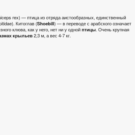
niceps rex) — птица из отряда аистообразных, единственный
tidae). Китоглав (
Shoebill
) — в переводе с арабского означает
зного клюва, как у него, нет ни у одной
птицы
. Очень крупная
азмах крыльев
2,3 м, а вес 4-7 кг.