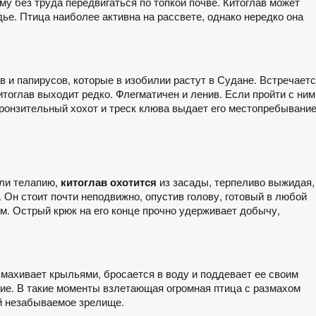
 без труда передвигаться по топкой почве. Китоглав может
ье. Птица наиболее активна на рассвете, однако нередко она
в и папирусов, которые в изобилии растут в Судане. Встречает
китоглав выходит редко. Флегматичен и ленив. Если пройти с ним
пронзительный хохот и треск клюва выдает его местопребывание
или телапию,
китоглав охотится
из засады, терпеливо выжидая,
 Он стоит почти неподвижно, опустив голову, готовый в любой
м. Острый крюк на его конце прочно удерживает добычу,
махивает крыльями, бросается в воду и поддевает ее своим
ие. В такие моменты взлетающая огромная птица с размахом
й незабываемое зрелище.