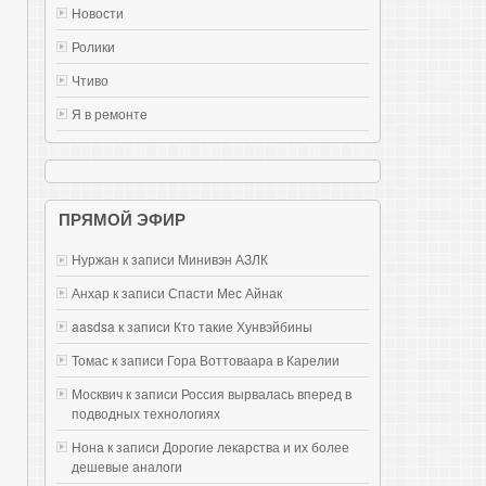
Новости
Ролики
Чтиво
Я в ремонте
ПРЯМОЙ ЭФИР
Нуржан к записи
Mинивэн АЗЛК
Анхар к записи
Спасти Мес Айнак
aasdsa к записи
Кто такие Хунвэйбины
Томас к записи
Гора Воттоваара в Карелии
Москвич к записи
Россия вырвалась вперед в
подводных технологиях
Нона к записи
Дорогие лекарства и их более
дешевые аналоги