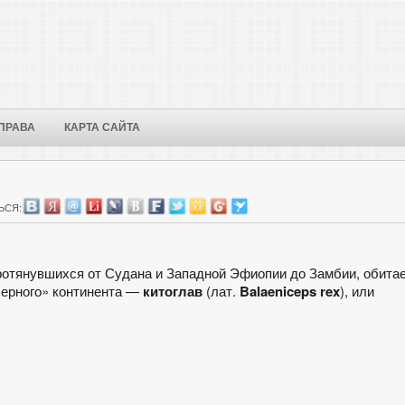
ПРАВА
КАРТА САЙТА
ЬСЯ:
ротянувшихся от Судана и Западной Эфиопии до Замбии, обита
черного» континента —
китоглав
(лат.
Balaeniceps rex
), или