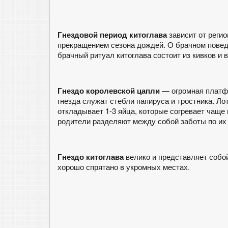
Гнездовой период китоглава
зависит от регио
прекращением сезона дождей. О брачном поведе
брачный ритуал китоглава состоит из кивков и 
Гнездо королевской цапли
— огромная платфо
гнезда служат стебли папируса и тростника. Ло
откладывает 1-3 яйца, которые согревает чаще
родители разделяют между собой заботы по их
Гнездо китоглава
велико и представляет собой
хорошо спрятано в укромных местах.