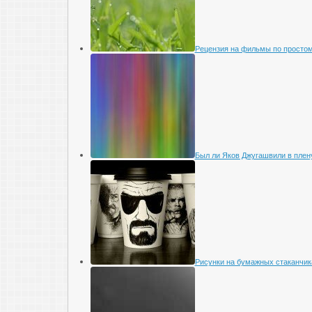
Рецензия на фильмы по просто
Был ли Яков Джугашвили в плен
Рисунки на бумажных стаканчик