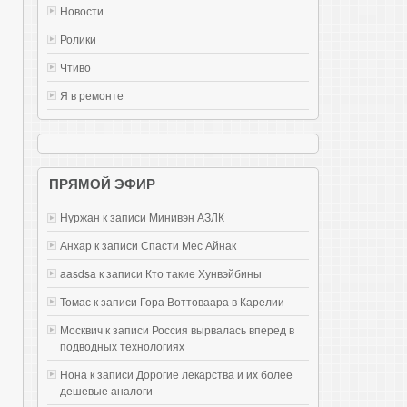
Новости
Ролики
Чтиво
Я в ремонте
ПРЯМОЙ ЭФИР
Нуржан к записи
Mинивэн АЗЛК
Анхар к записи
Спасти Мес Айнак
aasdsa к записи
Кто такие Хунвэйбины
Томас к записи
Гора Воттоваара в Карелии
Москвич к записи
Россия вырвалась вперед в
подводных технологиях
Нона к записи
Дорогие лекарства и их более
дешевые аналоги