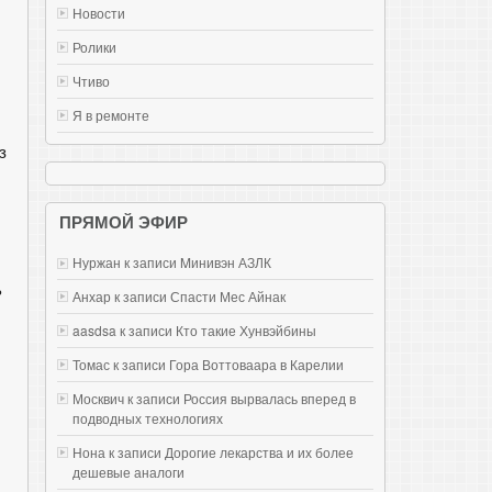
Новости
Ролики
Чтиво
Я в ремонте
з
ПРЯМОЙ ЭФИР
Нуржан к записи
Mинивэн АЗЛК
ь
Анхар к записи
Спасти Мес Айнак
aasdsa к записи
Кто такие Хунвэйбины
Томас к записи
Гора Воттоваара в Карелии
Москвич к записи
Россия вырвалась вперед в
подводных технологиях
Нона к записи
Дорогие лекарства и их более
дешевые аналоги