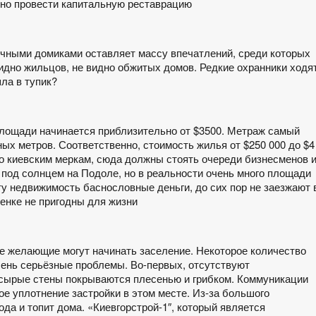
шено провести капитальную реставрацию
сочными домиками оставляет массу впечатлений, среди которых
идно жильцов, не видно обжитых домов. Редкие охранники ходя
ла в тупик?
площади начинается приблизительно от $3500. Метраж самый
ых метров. Соответственно, стоимость жилья от $250 000 до $4
о киевским меркам, сюда должны стоять очереди бизнесменов 
о под солнцем на Подоле, но в реальности очень много площади
ту недвижимость баснословные деньги, до сих пор не заезжают 
енке не пригодны для жизни
все желающие могут начинать заселение. Некоторое количество
чень серьёзные проблемы. Во-первых, отсутствуют
 сырые стены покрываются плесенью и грибком. Коммуникации
ое уплотнение застройки в этом месте. Из-за большого
да и топит дома. «Киевгорстрой-1″, который является