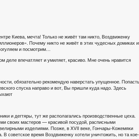
нтре Киева, мечта! Только не живёт там никто, Воздвиженку
ллионеров». Почему никто не живёт в этих чудесных домиках и
 Погуляем и посмотрим…
ом деле впечатляет и умиляет, красиво. Мне очень нравится
айности, обязательно рекомендую наверстать упущенное. Попаст
вского спуска направо и вот, Вы пришли куда надо. Здесь
дыхают
ики и дегтяры, тут же располагались производственные цеха.
ми своих мастеров — красивой посудой, расписными
елирными изделиями. Позже, в XVII веке, Гончары-Кожемяки
. В советское время Воздвиженку хотели уничтожить, но та кое-