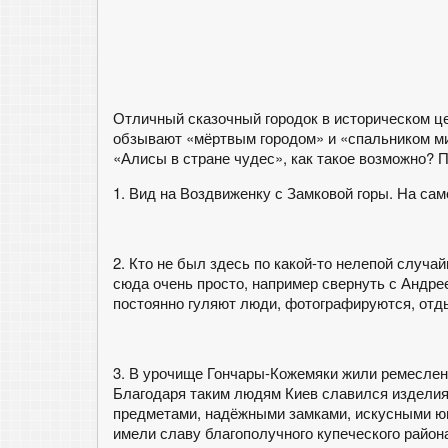
Отличный сказочный городок в историческом це
обзывают «мёртвым городом» и «спальником ми
«Алисы в стране чудес», как такое возможно?
1. Вид на Воздвиженку с Замковой горы. На сам
2. Кто не был здесь по какой-то нелепой случ
сюда очень просто, например свернуть с Андрее
постоянно гуляют люди, фотографируются, от
3. В урочище Гончары-Кожемяки жили ремесленн
Благодаря таким людям Киев славился изделия
предметами, надёжными замками, искусными юв
имели славу благополучного купеческого района