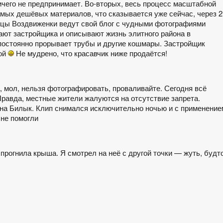
ичего не предпринимает. Во-вторых, весь процесс масштабной
мых дешёвых материалов, что сказывается уже сейчас, через 2
ьцы Воздвиженки ведут свой блог с чудными фотографиями
нают застройщика и описывают жизнь элитного района в
 постоянно прорывает трубы и другие кошмары. Застройщик
кой
Не мудрено, что красавчик ниже продаётся!
, мол, нельзя фотографировать, проваливайте. Сегодня всё
Правда, местные жители жалуются на отсутствие запрета.
на Билык. Клип снимался исключительно ночью и с применение
не помогли
 прогнила крыша. Я смотрел на неё с другой точки — жуть, будт