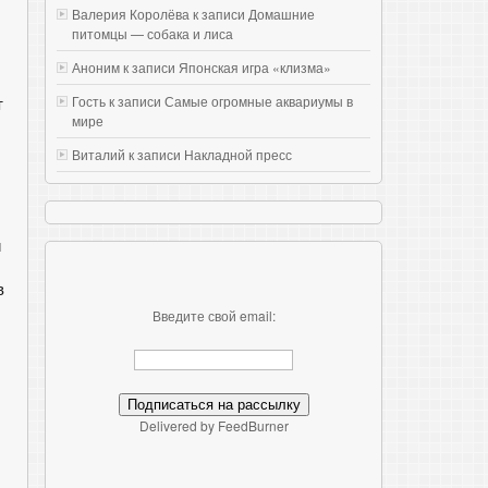
Валерия Королёва к записи
Домашние
питомцы — собака и лиса
Аноним к записи
Японская игра «клизма»
т
Гость к записи
Самые огромные аквариумы в
мире
Виталий к записи
Накладной пресс
и
в
Введите свой email:
Delivered by FeedBurner