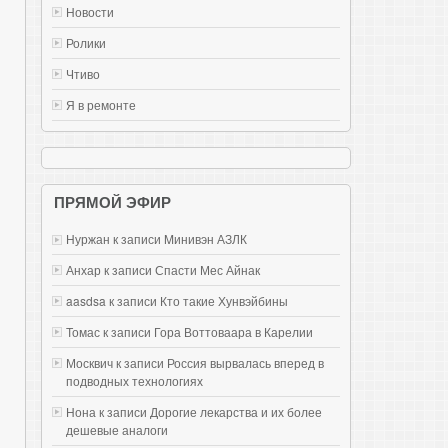
Новости
Ролики
Чтиво
Я в ремонте
ПРЯМОЙ ЭФИР
Нуржан к записи
Mинивэн АЗЛК
Анхар к записи
Спасти Мес Айнак
aasdsa к записи
Кто такие Хунвэйбины
Томас к записи
Гора Воттоваара в Карелии
Москвич к записи
Россия вырвалась вперед в
подводных технологиях
Нона к записи
Дорогие лекарства и их более
дешевые аналоги