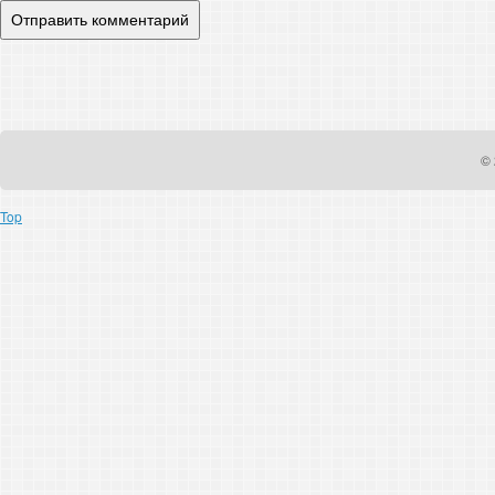
© 
Top