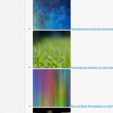
Американские военные потеряли
Рецензия на фильмы по просто
Был ли Яков Джугашвили в плен