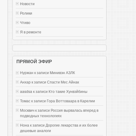
Новости
Ролики
Чтиво
Я в ремонте
ПРЯМОЙ ЭФИР
Нуржан к записи
Mинивэн АЗЛК
Анхар к записи
Спасти Мес Айнак
aasdsa к записи
Кто такие Хунвэйбины
Томас к записи
Гора Воттоваара в Карелии
Москвич к записи
Россия вырвалась вперед в
подводных технологиях
Нона к записи
Дорогие лекарства и их более
дешевые аналоги