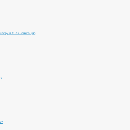
 веру в GPS-навигацию
му
у?