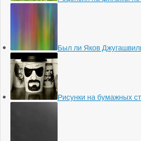
Был ли Яков Джугашвили
Рисунки на бумажных с