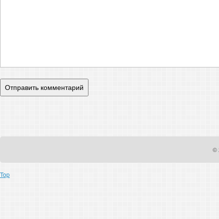
© 
Top