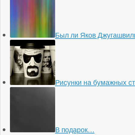
Был ли Яков Джугашвили
Рисунки на бумажных с
В подарок…