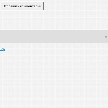
© 
Top