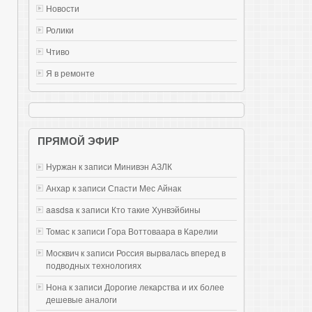
Новости
Ролики
Чтиво
Я в ремонте
ПРЯМОЙ ЭФИР
Нуржан к записи
Mинивэн АЗЛК
Анхар к записи
Спасти Мес Айнак
aasdsa к записи
Кто такие Хунвэйбины
Томас к записи
Гора Воттоваара в Карелии
Москвич к записи
Россия вырвалась вперед в
подводных технологиях
Нона к записи
Дорогие лекарства и их более
дешевые аналоги