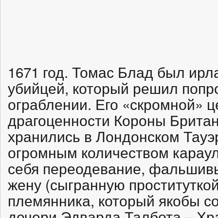
1671 год. Томас Блад был ир
убийцей, который решил попр
ограблении. Его «скромной» 
драгоценности Короны Британ
хранились в Лондонском Тауэ
огромным количеством караул
себя переодевание, фальшив
жену (сыгранную проститутко
племянника, который якобы с
дочери Эдварда Талбота – Хр