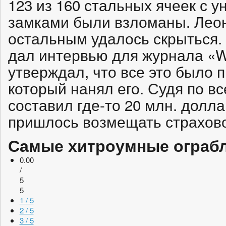
123 из 160 стальных ячеек с
замками были взломаны. Лео
остальным удалось скрыться. 
дал интервью для журнала «Wi
утверждал, что все это было
который нанял его. Судя по в
составил где-то 20 млн. долл
пришлось возмещать страхово
Самые хитроумные ограбл
0.00
/
5
5
1 / 5
2 / 5
3 / 5