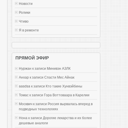
Новости
Ролики
Чтиво
Я в ремонте
ПРЯМОЙ ЭФИР
Нуржан к записи
Mинивэн АЗЛК
Анхар к записи
Спасти Мес Айнак
aasdsa к записи
Кто такие Хунвэйбины
Томас к записи
Гора Воттоваара в Карелии
Москвич к записи
Россия вырвалась вперед в
подводных технологиях
Нона к записи
Дорогие лекарства и их более
дешевые аналоги