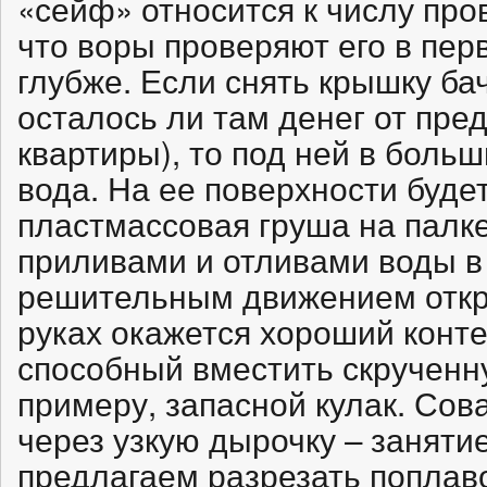
«сейф» относится к числу про
что воры проверяют его в пер
глубже. Если снять крышку бач
осталось ли там денег от пре
квартиры), то под ней в боль
вода. На ее поверхности буде
пластмассовая груша на палк
приливами и отливами воды в 
решительным движением откру
руках окажется хороший конте
способный вместить скрученну
примеру, запасной кулак. Сов
через узкую дырочку – заняти
предлагаем разрезать поплаво