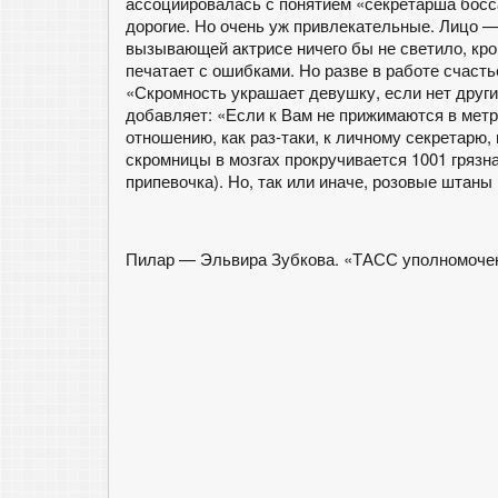
ассоциировалась с понятием «секретарша босс
дорогие. Но очень уж привлекательные. Лицо —
вызывающей актрисе ничего бы не светило, кром
печатает с ошибками. Но разве в работе счасть
«Скромность украшает девушку, если нет друг
добавляет: «Если к Вам не прижимаются в метро
отношению, как раз-таки, к личному секретарю,
скромницы в мозгах прокручивается 1001 грязн
припевочка). Но, так или иначе, розовые штаны
Пилар — Эльвира Зубкова. «ТАСС уполномочен 